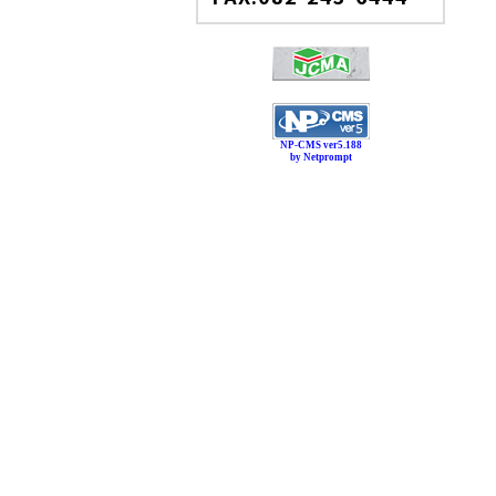
NP-CMS ver5.188
by Netprompt