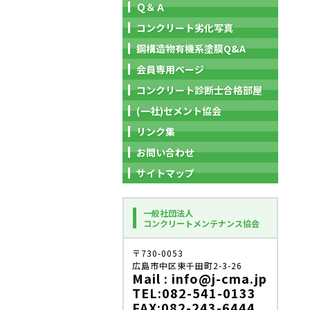
Ｑ＆Ａ
コンクリート劣化写真
鋼構造物有機系塗膜Q&A
会員専用ページ
コンクリート診断士合格部屋
(一社)セメント協会
リンク集
お問い合わせ
サイトマップ
一般社団法人
コンクリートメンテナンス協会
〒730-0053
広島市中区東千田町2-3-26
Mail : info@j-cma.jp
TEL:082-541-0133
FAX:082-243-6444