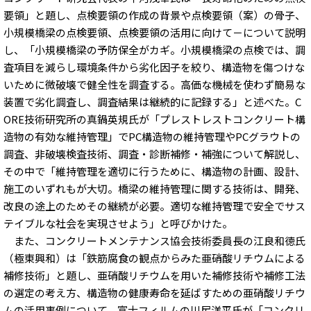
要領」と題し、点検要領の作成の背景や点検要領（案）の骨子、
小規模橋梁の点検要領、点検要領の活用に向けて－について説明
し、「小規模橋梁の予防保全がカギ。小規模橋梁の点検では、調
査項目を減らし環境条件から劣化因子を絞り、構造物を傷つけな
いために微破壊で健全性を調査する。高価な機械を使わず簡易な
装置で劣化調査し、調査結果は継続的に記録する」と述べた。C
ORE技術研究所の真鍋英規氏が「プレストレストコンクリート構
造物の有効な維持管理」でPC構造物の維持管理やPCグラウトの
調査、非破壊検査技術、調査・診断補修・補強について解説し、
その中で「維持管理を適切に行うために、構造物の計画、設計、
施工のいずれもが大切。橋梁の維持管理に関する技術は、開発、
改良の途上のためその継続が必要。適切な維持管理で安全でサス
テイブルな社会を実現させよう」と呼びかけた。
また、コンクリートメンテナンス協会技術委員長の江良和徳氏
（極東興和）は「鉄筋腐食の観点からみた亜硝酸リチウムによる
補修技術」と題し、亜硝酸リチウムを用いた補修技術や補修工法
の選定の考え方、構造物の健康寿命を延ばすための亜硝酸リチウ
ムの活用事例について、富士フィルムの川尻洋平氏が「コンクリ