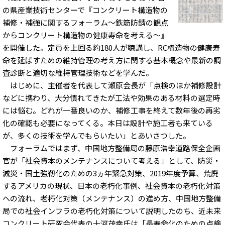
の県産業技術センターで『コンクリート構造物の
補修・補強に関するフォーラム～鉄筋防錆の観点
からコンクリート構造物の健康寿命を考える～』
を開催した。定員を上回る約180人が聴講し、RC構造物の健康寿
命を延ばすための維持管理の考え方に関する基本概念や最新の調
査診断と適切な維持管理技術などを学んだ。
はじめに、主催者を代表して瀬原会長が「点検のほか補修設計
などに携わり、大分慣れてきたが工法や効果のある材料の選定時
には悩む。どれが一番良いのか、補修工事を終えて数年後の再劣
化の確認も必要になってくる。本日は設計や施工者も来ている
が、多くの技術を学んでもらいたい」とあいさつした。
フォーラムではまず、中国地方整備局の藤原浩幸道路保全企画
官が「社会資本のメンテナンスについて考える」として、防災・
減災・国土強靭化のための3ヵ年緊急対策、2019年度予算、荒廃
するアメリカの現状、日本の老朽化事例、社会資本の老朽化対策
への流れ、老朽化対策（メンテナンス）の進め方、中国地方整備
局での社会インフラの老朽化対策について説明したのち、近未来
コンクリート研究会代表の十河茂幸氏は「長寿命化のための点検