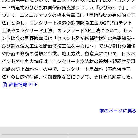
ート構造物のひび割れ画像診断支援システム『ひびみっけ』」に
ついて、エスエルテックの橋本芳章氏は「亜硝酸塩の有効的な工
法」と題し、コンクリート構造物鉄筋防食工法のGFプロテクト
工法やスラグリード工法、スラグリードSR工法について、セメ
ント協会の早野博幸氏は「セメント系補修補強材料の基礎知識～
ひび割れ注入工法と断面修復工法を中心に～」でひび割れの補修
や断面の修復の種類と特徴、施工方法、留意点について、日本ペ
イントの中丸大輔氏は「コンクリート塗装材の役割～視認性塗料
と剥落防止塗料～」の中で、コンクリート用塗料（表面保護工
法）の目的や特徴、付加機能などについて、それぞれ解説した。
詳細情報 PDF
前のページに戻る