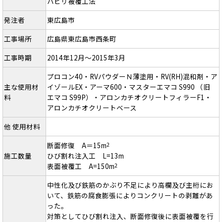
ハビリ被覆工法
発注者
東広島市
工事場所
広島県東広島市西条町
工事時期
2014年12月～2015年3月
プロコン40・RVパウダーＮ薄塗用・RV(RH)混和剤・ア
主な使用材
イゾールEX・アーマ600・マスターエマコ S990 （旧
料
エマコ S99P）・アロンカチオクリートフィラーF1・
アロンカチオクリートベース
他 使用材料
断面修復 A＝15m
2
施工数量
ひび割れ注入工 L=13m
表面被覆工 A=150m
2
中性化及び鉄筋のかぶり不足により高欄及び主桁にお
いて、鉄筋の腐食膨張によりコンクリートの剥離があ
った。
対策としてひび割れ注入、断面修復後に表面被覆を行