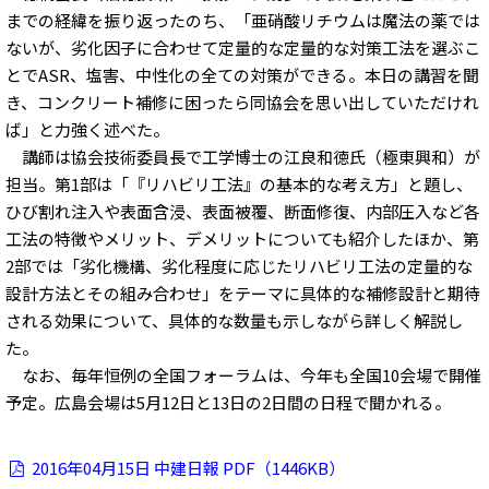
までの経緯を振り返ったのち、「亜硝酸リチウムは魔法の薬では
ないが、劣化因子に合わせて定量的な定量的な対策工法を選ぶこ
とでASR、塩害、中性化の全ての対策ができる。本日の講習を聞
き、コンクリート補修に困ったら同協会を思い出していただけれ
ば」と力強く述べた。
講師は協会技術委員長で工学博士の江良和徳氏（極東興和）が
担当。第1部は「『リハビリ工法』の基本的な考え方」と題し、
ひび割れ注入や表面含浸、表面被覆、断面修復、内部圧入など各
工法の特徴やメリット、デメリットについても紹介したほか、第
2部では「劣化機構、劣化程度に応じたリハビリ工法の定量的な
設計方法とその組み合わせ」をテーマに具体的な補修設計と期待
される効果について、具体的な数量も示しながら詳しく解説し
た。
なお、毎年恒例の全国フォーラムは、今年も全国10会場で開催
予定。広島会場は5月12日と13日の2日間の日程で聞かれる。
2016年04月15日 中建日報 PDF（1446KB）