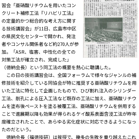
習会「亜硝酸リチウムを用いたコン
クリート補修工法『リハビリ工法』
の定量的かつ総合的な考え方に関す
る技術講習会」が11日、広島市中区
の県民文化センターで開かれ、発注
者やコンサル関係者など約270人が参
加。「ASR、塩害、中性化の全ての
対策工法が確立され、完成した」
（徳納会長）という同工法の概要を熱心に聴講した。
この日の技術講習会は、全国フォーラムで様々なジャンルの補
修技術を紹介している同協会が特に推奨する亜硝酸リチウムを用
いた工法に特化して企画したもので、ひび割れ注入のシリンダー
工法、削孔による圧入工法など既存の工法に加え、亜硝酸リチウ
ムを塗布後ペーストを塗る被覆工法、亜硝酸リチウムを併用する
ことで進展期以降も効果が得られるケイ酸系表面含浸工法が昨年
度確立されたことで、あらゆる劣化症状に対応できるようになっ
たのだという。
徳納会長（福徳技研）は挨拶で、幾多の失敗を乗り越えたこれ