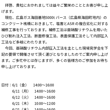
拝啓、貴社におかれましては益々ご繁栄のこととお喜び申し上
げます。
現在、広島ガス海田基地5000t バース（広島県海田町地内）の
コンクリート桟橋におきまして、塩害とASR の複合劣化に対する
補修工事を行っております。補修工法は亜硝酸リチウムを用いた
ひび割れ注入工法、断面修復工法、表面保護工法そして内部圧入
工法など多岐にわたります。
今回、亜硝酸リチウム内部圧入工法を主とした現場見学会を下
記の要領で開催させて頂く運びとなりましたのでご案内申し上げ
ます。ご多忙中とは存じますが、多くの皆様方のご参加をお待ち
申し上げております。
日付：6/1（金） 14:00～16:00
6/11（月） 14:00～16:00
6/12（火） 14:00～16:00
6/21（木） 10:00～12:00
6/21（木） 14:00～16:00