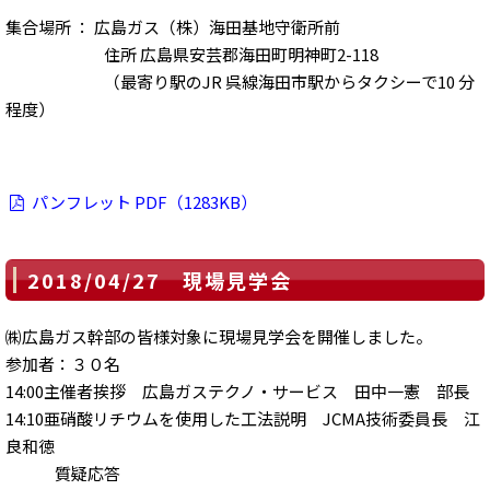
集合場所 ： 広島ガス（株）海田基地守衛所前
住所 広島県安芸郡海田町明神町2-118
（最寄り駅のJR 呉線海田市駅からタクシーで10 分
程度）
パンフレット PDF（1283KB）
2018/04/27 現場見学会
㈱広島ガス幹部の皆様対象に現場見学会を開催しました。
参加者：３０名
14:00主催者挨拶 広島ガステクノ・サービス 田中一憲 部長
14:10亜硝酸リチウムを使用した工法説明 JCMA技術委員長 江
良和徳
質疑応答