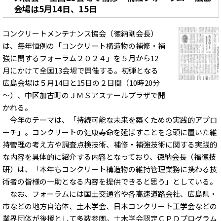
会場は5月14日、15日
コンクリートメンテナンス協会（徳納剛会長）
は、毎年恒例の「コンクリート構造物の補修・補
強に関するフォーラム２０２４」を５月から12
月にかけて全国13会場で開催する。初弾となる
広島会場は５月14日と15日の２日間（10時20分
～）、中区加古町のＪＭＳアステールプラザで開
かれる。
今年のテーマは、「持続可能な未来を築くための実践的アプロ
ーチ」。コンクリートの健康寿命を延ばすことを念頭に置いた維
持管理の考え方や調査点検技術、補修・補強技術に関する実践的
な内容を具体的に紹介する内容となっており、徳納会長（福徳技
研）は、「本年もコンクリート構造物の維持管理業務に携わる技
術者の皆様の一助となる内容を提供できると思う」としている。
なお、フォーラムには国土交通省や各高速道路会社、広島県・
市などの地方自治体、土木学会、日本コンクリート工学会などの
業界団体が後援として多数参画。土木学会認定ＣＰＤプログラム