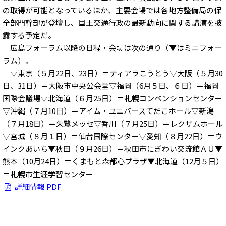
の取得が可能となっているほか、主要会場では各地方整備局の保
全部門幹部が登壇し、国土交通行政の最新動向に関する講演を披
露する予定だ。
広島フォーラム以降の日程・会場は次の通り（▼はミニフォー
ラム）。
▽東京（５月22日、23日）＝ティアラこうとう▽大阪（５月30
日、31日）＝大阪市中央公会堂▽福岡（6月５日、６日）＝福岡
国際会議場▽北海道（６月25日）＝札幌コンベンションセンター
▽沖縄（７月10日）＝アイム・ユニバースてだこホール▽新潟
（７月18日）＝朱鷺メッセ▽香川（７月25日）＝レクザムホール
▽宮城（８月１日）＝仙台国際センター▽愛知（８月22日）＝ウ
インクあいち▼秋田（９月26日）＝秋田市にぎわい交流館ＡＵ▼
熊本（10月24日）＝くまもと森都心プラザ▼北海道（12月５日）
＝札幌市生涯学習センター
詳細情報 PDF