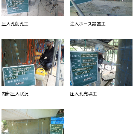
圧入孔削孔工
注入ホース設置工
内部圧入状況
圧入孔充填工