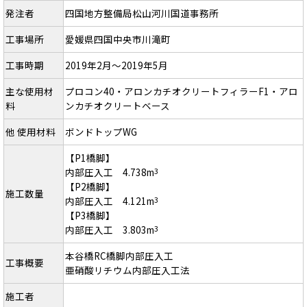
発注者
四国地方整備局松山河川国道事務所
工事場所
愛媛県四国中央市川滝町
工事時期
2019年2月～2019年5月
主な使用材
プロコン40・アロンカチオクリートフィラーF1・アロ
料
ンカチオクリートベース
他 使用材料
ボンドトップWG
【P1橋脚】
内部圧入工 4.738m
3
【P2橋脚】
施工数量
内部圧入工 4.121m
3
【P3橋脚】
内部圧入工 3.803m
3
本谷橋RC橋脚内部圧入工
工事概要
亜硝酸リチウム内部圧入工法
施工者