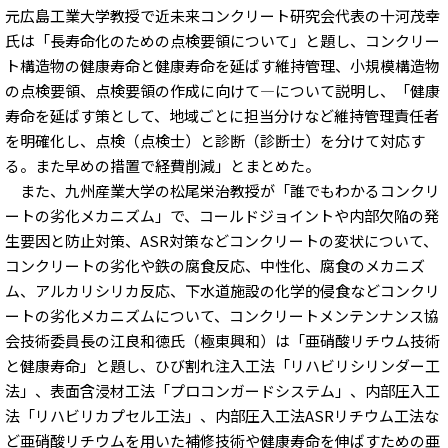
元広島工業大学教授で近未来コンクリート研究会代表の十河茂幸
氏は「長寿命化のための点検要領について」と題し、コンクリー
ト構造物の健康寿命と健康寿命を延ばす維持管理、小規模構造物
の点検要領、点検要領の作成に向けて―について説明し、「健康
寿命を延ばす策として、地域ごとに担当分けなど維持管理責任者
を明確化し、点検（点検士）と診断（診断士）を分けて対応す
る。また早めの措置で経費削減」とまとめた。
また、九州産業大学の松尾栄治教授が「誰でもわかるコンクリ
ートの劣化メカニズム」で、コールドジョイントや内部欠陥の発
生要因と防止対策、ASR対策などコンクリートの変状について、
コンクリートの劣化や鉄の腐食反応、中性化、腐食のメカニズ
ム、アルカリシリカ反応、下水道施設の化学的侵食などコンクリ
ートの劣化メカニズムについて、コンクリートメンテンナンス協
会技術委員長の江良和徳氏（極東興和）は「亜硝酸リチウム技術
と健康寿命」と題し、ひび割れ注入工法「リハビリシリンダー工
法」、表面含浸材工法「プロコンガードシステム」、内部圧入工
法「リハビリカプセル工法」、内部圧入工法ASRリチウム工法な
ど亜硝酸リチウムを用いた補修技術や健康寿命を伸ばすための亜