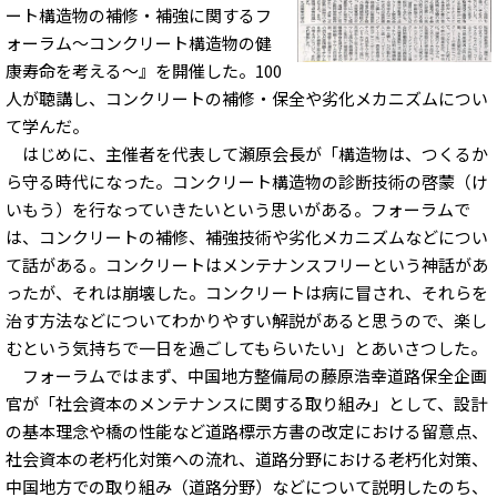
ート構造物の補修・補強に関するフ
ォーラム～コンクリート構造物の健
康寿命を考える～』を開催した。100
人が聴講し、コンクリートの補修・保全や劣化メカニズムについ
て学んだ。
はじめに、主催者を代表して瀬原会長が「構造物は、つくるか
ら守る時代になった。コンクリート構造物の診断技術の啓蒙（け
いもう）を行なっていきたいという思いがある。フォーラムで
は、コンクリートの補修、補強技術や劣化メカニズムなどについ
て話がある。コンクリートはメンテナンスフリーという神話があ
ったが、それは崩壊した。コンクリートは病に冒され、それらを
治す方法などについてわかりやすい解説があると思うので、楽し
むという気持ちで一日を過ごしてもらいたい」とあいさつした。
フォーラムではまず、中国地方整備局の藤原浩幸道路保全企画
官が「社会資本のメンテナンスに関する取り組み」として、設計
の基本理念や橋の性能など道路標示方書の改定における留意点、
社会資本の老朽化対策への流れ、道路分野における老朽化対策、
中国地方での取り組み（道路分野）などについて説明したのち、