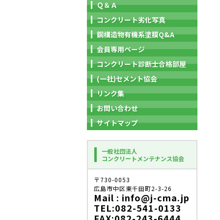
Ｑ＆Ａ
コンクリート劣化写真
鋼構造物有機系塗膜Q&A
会員専用ページ
コンクリート診断士合格部屋
(一社)セメント協会
リンク集
お問い合わせ
サイトマップ
一般社団法人
コンクリートメンテナンス協会
〒730-0053
広島市中区東千田町2-3-26
Mail : info@j-cma.jp
TEL:082-541-0133
FAX:082-243-6444