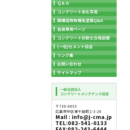
Ｑ＆Ａ
コンクリート劣化写真
鋼構造物有機系塗膜Q&A
会員専用ページ
コンクリート診断士合格部屋
(一社)セメント協会
リンク集
お問い合わせ
サイトマップ
一般社団法人
コンクリートメンテナンス協会
〒730-0053
広島市中区東千田町2-3-26
Mail : info@j-cma.jp
TEL:082-541-0133
FAX:082-243-6444