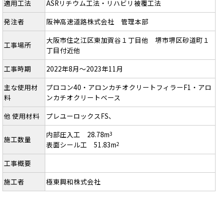
適用工法
ASRリチウム工法・リハビリ被覆工法
発注者
阪神高速道路株式会社 管理本部
大阪市住之江区東加賀谷１丁目他 堺市堺区砂道町１
工事場所
丁目付近他
工事時期
2022年8月～2023年11月
主な使用材
プロコン40・アロンカチオクリートフィラーF1・アロ
料
ンカチオクリートベース
他 使用材料
プレユーロックスFS、
内部圧入工 28.78m
3
施工数量
表面シール工 51.83m
2
工事概要
施工者
極東興和株式会社