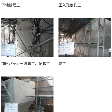
下地処理工
圧入孔削孔工
加圧パッカー装着工、配管工
完了