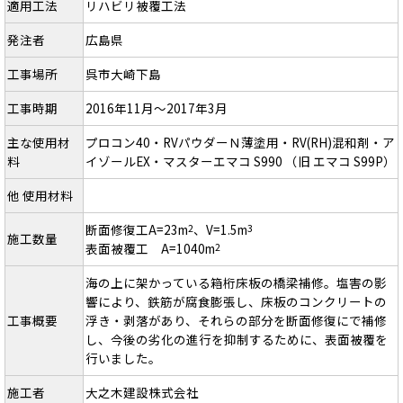
適用工法
リハビリ被覆工法
発注者
広島県
工事場所
呉市大崎下島
工事時期
2016年11月～2017年3月
主な使用材
プロコン40・RVパウダーＮ薄塗用・RV(RH)混和剤・ア
料
イゾールEX・マスターエマコ S990 （旧 エマコ S99P）
他 使用材料
断面修復工A=23m
、V=1.5m
2
3
施工数量
表面被覆工 A=1040m
2
海の上に架かっている箱桁床板の橋梁補修。塩害の影
響により、鉄筋が腐食膨張し、床板のコンクリートの
工事概要
浮き・剥落があり、それらの部分を断面修復にで補修
し、今後の劣化の進行を抑制するために、表面被覆を
行いました。
施工者
大之木建設株式会社