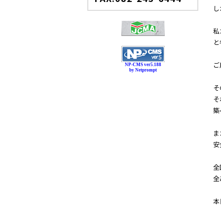
し
私
と
ご
NP-CMS ver5.188
by Netprompt
そ
そ
築
ま
安
全
全
本