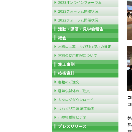
2023オンラインフォーラム
2023フォーラム開催状況
2022フォーラム開催状況
活動・講演・見学会報告
総会
材料ロス率 ひび割れ深さの推定
材料の使用期限について
施工事例
技術資料
書籍のご注文
経年供試体のご注文
コ
カタログダウンロード
コ
リハビリ工法 施工動画
小規模橋梁ビデオ
参
参
プレスリリース
参