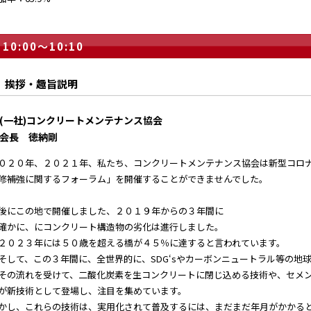
10:00～10:10
挨拶・趣旨説明
(一社)コンクリートメンテナンス協会
会長 徳納剛
０２０年、２０２１年、私たち、コンクリートメンテナンス協会は新型コロ
修補強に関するフォーラム」を開催することができませんでした。
後にこの地で開催しました、２０１９年からの３年間に
確かに、にコンクリート構造物の劣化は進行しました。
２０２３年には５０歳を超える橋が４５％に達すると言われています。
そして、この３年間に、全世界的に、SDG‘sやカーボンニュートラル等の地
その流れを受けて、二酸化炭素を生コンクリートに閉じ込める技術や、セメ
が新技術として登場し、注目を集めています。
かし、これらの技術は、実用化されて普及するには、まだまだ年月がかかる