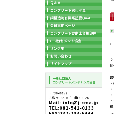
Ｑ＆Ａ
コンクリート劣化写真
鋼構造物有機系塗膜Q&A
会員専用ページ
コンクリート診断士合格部屋
(一社)セメント協会
リンク集
お問い合わせ
２
サイトマップ
補
最
一般社団法人
コンクリートメンテナンス協会
・
・
〒730-0053
・
広島市中区東千田町2-3-26
・
Mail : info@j-cma.jp
術
TEL:082-541-0133
FAX:082-243-6444
し