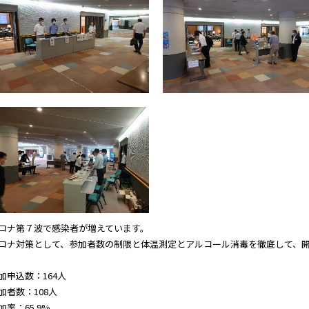
ロナ第７波で感染者が増えています。
ロナ対策として、参加者数の制限と体温測定とアルコール消毒を徹底して、
加申込数：164人
加者数：108人
加率：65.9%