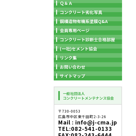
Ｑ＆Ａ
コンクリート劣化写真
鋼構造物有機系塗膜Q&A
会員専用ページ
コンクリート診断士合格部屋
(一社)セメント協会
リンク集
お問い合わせ
サイトマップ
一般社団法人
コンクリートメンテナンス協会
〒730-0053
広島市中区東千田町2-3-26
Mail : info@j-cma.jp
TEL:082-541-0133
FAX:082-243-6444