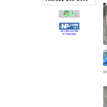
NP-CMS ver5.188
by Netprompt
ひ