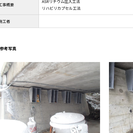
ASRリチウム圧入工法
工事概要
リハビリカプセル工法
施工者
参考写真