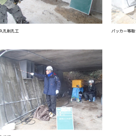
入孔削孔工
パッカー等取