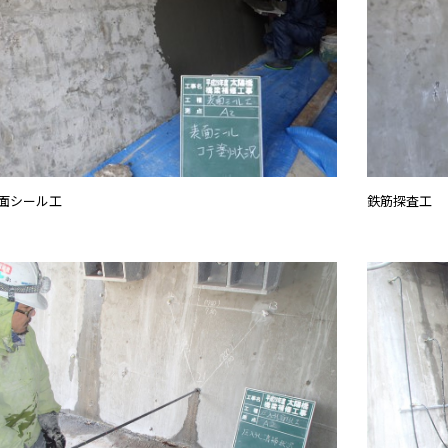
面シール工
鉄筋探査工