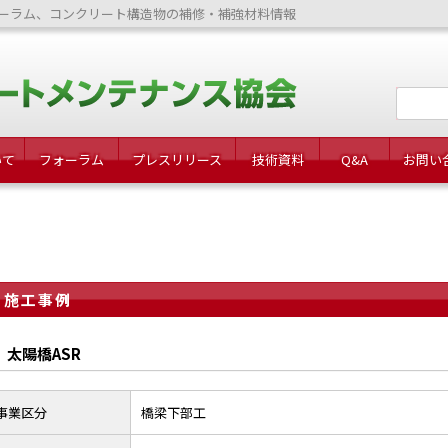
ーラム、コンクリート構造物の補修・補強材料情報
いて
フォーラム
プレスリリース
技術資料
Q&A
お問い
施工事例
太陽橋ASR
事業区分
橋梁下部工