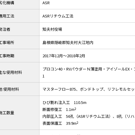
劣化機構
ASR
適用工法
ASRリチウム工法
発注者
知夫村役場
工事場所
島根県隠岐郡知夫村大江地内
工事時期
2017年12月～2018年2月
プロコン40・RVパウダーＮ薄塗用・アイゾールEX・
主な使用材料
1
他 使用材料
マスターフロー875、ボンドトップ、リフレモルセッ
ひび割れ注入工 110.5m
断面修復工 1.1m
2
施工数量
内部圧入工 56孔（ASRリチウム工法）、8孔（リ
表面保護工 39.9m
2