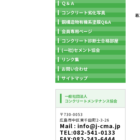
Ｑ＆Ａ
コンクリート劣化写真
着
鋼構造物有機系塗膜Q&A
会員専用ページ
コンクリート診断士合格部屋
(一社)セメント協会
リンク集
お問い合わせ
サイトマップ
一般社団法人
コンクリートメンテナンス協会
〒730-0053
広島市中区東千田町2-3-26
Mail : info@j-cma.jp
TEL:082-541-0133
FAX:082-243-6444