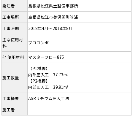
発注者
島根県松江県土整備事務所
工事場所
島根県松江市美保関町笠浦
工事時期
2018年4月～2018年8月
主な使用材
プロコン40
料
他 使用材料
マスターフロー875
【P1橋脚】
内部圧入工 37.73m
3
施工数量
【P2橋脚】
内部圧入工 39.91m
3
工事概要
ASRリチウム圧入工法
施工者