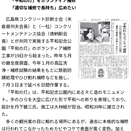
「平和の灯」をボランティア補修
「適切な補修で長持ち」広めたい
広島県コンクリート診断士会（米
倉亜州夫会長）と（一社）コンクリ
ートメンテナンス協会（徳納剛会
長）とが共同で実施する平和記念公
園「平和の灯」のボランティア補修
工事が19日から始まった。昨年５月
の健全度調査、今年１月の高圧洗
浄・補修試験の結果をもとに鉄筋防
錆処理やひび割れ補修などを施し、
７月３日まで延べ６日間作業する。
「平和の灯」は、平和記念公園内にあるＲＣ造のモニュメン
ト。手のひらを大空に広げた形で平和への祈りを表現しており、
設計を丹下健三氏、施工は大林組が担当。昭和39年に建立され
た。
多くの観光客の目に触れる場所にあるが、過去に本格的な補修
は行われてこなかったためカビやコケで表面が黒く変色。加え