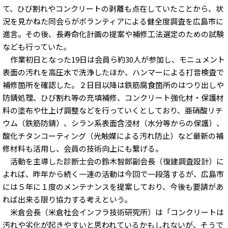
て、ひび割れやコンクリートの剥離も点在していたことから、状
況を見かねた同会らがボランティアによる健全度調査を広島市に
進言。その後、長寿命化計画の提案や補修工法選定のための試験
なども行っていた。
作業初日となった19日は会員ら約30人が参加し、モニュメント
表面の汚れを高圧水で洗浄したほか、ハンマーによる打音検査で
補修箇所を確認した。２日目以降は鉄筋腐食箇所のはつり出しや
防錆処理、ひび割れ等の充填補修、コンクリート強化材・保護材
料の塗布や仕上げ調整などを行っていくとしており、亜硝酸リチ
ウム（鉄筋防錆）、シラン系表面含浸材（水分等からの保護）、
酸化チタンコーティング（光触媒による汚れ防止）など最新の補
修材料も活用し、会員の技術向上にも繋げる。
活動を主導した診断士会の鈴木智郎副会長（復建調査設計）に
よれば、昨年から続く一連の活動は今回で一段落するが、広島市
には５年に１度のメンテナンスを提案しており、今後も要請があ
れば出来る限り協力する考えという。
米倉会長（米倉社会インフラ技術研究所）は「コンクリートは
汚れや劣化が起きやすいと思われているかもしれないが、そうで