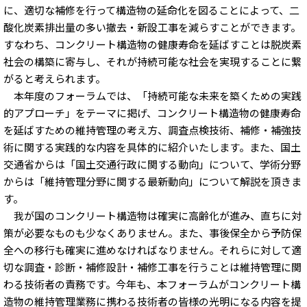
に、適切な補修を行って構造物の延命化を図ることによって、二
酸化炭素排出量の多い撤去・新設工事を減らすことができます。
すなわち、コンクリート構造物の健康寿命を延ばすことは脱炭素
社会の構築に寄与し、それが持続可能な社会を実現することに繋
がると考えられます。
本年度のフォーラムでは、「持続可能な未来を築くための実践
的アプローチ」をテーマに掲げ、コンクリート構造物の健康寿命
を延ばすための維持管理の考え方、調査点検技術、補修・補強技
術に関する実践的な内容を具体的に紹介いたします。また、国土
交通省からは「国土交通行政に関する動向」について、学術分野
からは「維持管理分野に関する最新動向」について解説を頂きま
す。
我が国のコンクリート構造物は確実に高齢化が進み、直ちに対
策が必要なものも少なくありません。また、事後保全から予防保
全への移行も確実に進めなければなりません。それらに対して適
切な調査・診断・補修設計・補修工事を行うことは維持管理に関
わる技術者の責務です。今年も、本フォーラムがコンクリート構
造物の維持管理業務に携わる技術者の皆様の光明になる内容を提