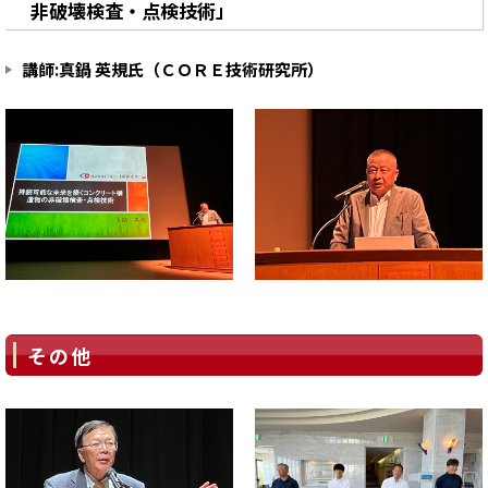
非破壊検査・点検技術」
講師:真鍋 英規氏（ＣＯＲＥ技術研究所）
その他