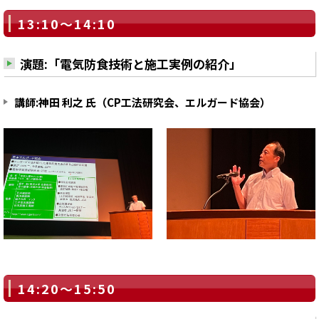
13:10～14:10
演題:「電気防食技術と施工実例の紹介」
講師:神田 利之 氏（CP工法研究会、エルガード協会）
14:20～15:50