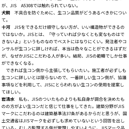
が、JIS A5308では触れられていない。
犬飼
不具合を防ぐために、生コン品質がどうあるべきかについ
て。
十河
JISをできるだけ順守しない方が、いい構造物ができるの
ではないか。JISとは、「守っていれば少なくとも変なものはで
きないよ」というものなのでベストにはなりにくい。発注者やコ
ンサルが生コンに詳しければ、本当は色々なことができるはずだ
が、なぜかJISにこだわる人が多い。結局、JISの範疇でしか仕事
ができなくなる。
できれば生コン側から主張してもらいたい。施工者が必ずしも
生コンに詳しいとは限らないので、一番詳しい生コン側が、協議
事項などを利用して、JISにとらわれない生コンの使用を提案し
てほしい。
岩清水
私も、JISのついたものよりも私自身が調合を決めたも
のの方がよい生コンだと信じて仕事をしてきた。建築分野がJIS
マークにこだわるのは建築基準法37条があるからだと思うが、国
土交通省はJISマークを必ずしも求めていないという回答を出し
ている。むしろ監理する側が管理しやすいように、JISマーク品