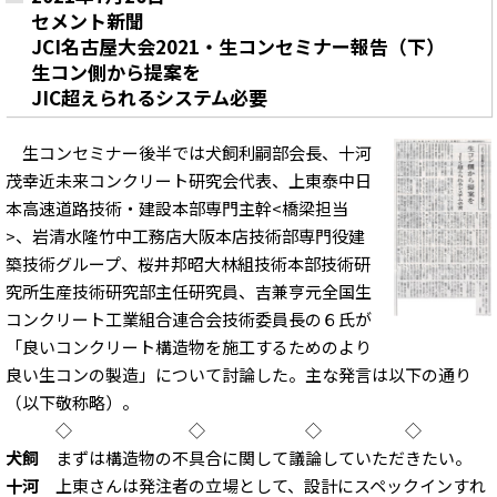
セメント新聞
JCI名古屋大会2021・生コンセミナー報告（下）
生コン側から提案を
JIC超えられるシステム必要
生コンセミナー後半では犬飼利嗣部会長、十河
茂幸近未来コンクリート研究会代表、上東泰中日
本高速道路技術・建設本部専門主幹<橋梁担当
>、岩清水隆竹中工務店大阪本店技術部専門役建
築技術グループ、桜井邦昭大林組技術本部技術研
究所生産技術研究部主任研究員、吉兼亨元全国生
コンクリート工業組合連合会技術委員長の６氏が
「良いコンクリート構造物を施工するためのより
良い生コンの製造」について討論した。主な発言は以下の通り
（以下敬称略）。
◇ ◇ ◇ ◇
犬飼
まずは構造物の不具合に関して議論していただきたい。
十河
上東さんは発注者の立場として、設計にスペックインすれ