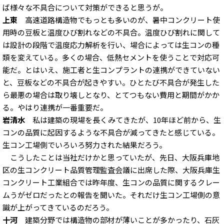
ば様々な不具合について対策ができると思うが。
上東
高速道路構造物でもっとも多いのが、暑中コンクリート使
用時の豆板と温度ひび割れなどの不具合。温度ひび割れに関して
は設計の段階で温度応力解析を行い、場合によっては生コンの種
類を変えている。多くの場合、低熱セメントを使うことで対応可
能だ。とはいえ、施工者と生コンプラントの連携ができていない
と、豆板などの不具合が起きやすい。ひとたび不具合が発生した
ら最悪の場合は取り壊しとなり、とてつもない費用と期間がかか
る。やはり連携が一番重要だ。
岩清水
私は建築の現場を長くみてきたが、10年ほど前から、生
コンの品質に起因するような不具合が減ってきたと感じている。
生コン工場側でいろいろ努力された結果だろう。
こうしたことは当社だけかと思っていたが、先日、大阪兵庫地
区の生コンクリート品質管理監査会議に出席した際、大阪兵庫生
コンクリート工業組合では昨年度、生コンの品質に関するクレー
ムうがゼロだったとの報告を聞いた。それだけ生コン工場側の意
識が上がってきているのだろう。
十河
建築分野では構造物の部材が薄いことが多かったり、石灰