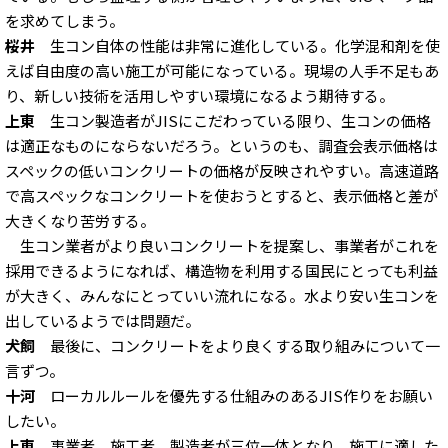
を求めてしまう。
桜井
生コン自体の性能は非常に進化している。化学混和剤を使
えば自由度の高い施工が可能になっている。現場の人手不足もあ
り、新しい技術を活用しやすい環境になるよう期待する。
上東
生コン製造者がJISにこだわっている限り、生コンの価格
は適正なものにならないだろう。というのも、調査会表示価格は
スペックの低いコンクリートの価格が反映されやすい。高速道路
で高スペックなコンクリートを使おうとすると、表示価格と差が
大きくなり苦労する。
生コン業者がより良いコンクリートを提案し、事業者がこれを
採用できるようになれば、構造物を利用する国民にとっても利益
が大きく、みんなにとっていい流れになる。水より安い生コンを
出しているようでは問題だ。
犬飼
最後に、コンクリートをより良くする取り組みについて一
言ずつ。
十河
ローカルルールを優先する仕組みのあるJIS作りをお願い
したい。
上東
事業者、施工者、製造者が三位一体となり、施工に適した