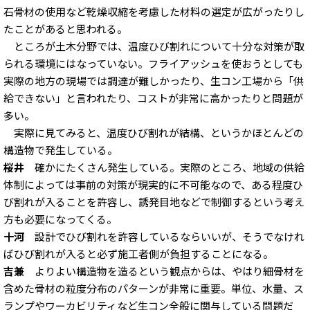
石骨材の使用など乾燥収縮を考慮した材料の選定が広がったりし
たことがあると思われる。
ところが土木分野では、温度ひび割れについて十分な対策が取
られる環境にはなっていない。フライアッシュを使おうとしても
実際の地方の現場では調達が難しかったり、生コン工場から「供
給できない」と言われたり、コストが非常に高かったりと問題が
多い。
実際に見てみると、温度ひび割れが結構、というかほとんどの
構造物で発生している。
桜井
確かにたくさん発生している。実際のところ、地域の供給
体制によっては事前の対策が現実的に不可能なので、ある程度ひ
び割れが入ることを許容し、誘発目地などで制御するという考え
方も必要になってくる。
十河
設計でひび割れを許容しているならいいが、そうでなけれ
ばひび割れが入ると必ず施工者側が負担することになる。
吉兼
よりよい構造物を造るという観点からは、やはり細骨材を
含めた骨材の粒度分布のパターンが非常に重要。単位、水量、ス
ランプやワーカビリティなど生コン全般に関与している問題だ