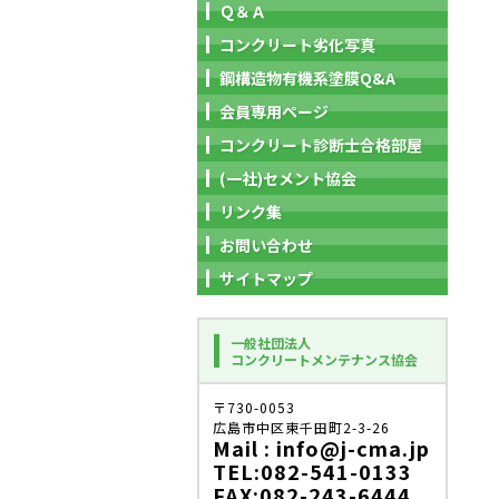
Ｑ＆Ａ
コンクリート劣化写真
鋼構造物有機系塗膜Q&A
会員専用ページ
コンクリート診断士合格部屋
(一社)セメント協会
リンク集
お問い合わせ
サイトマップ
一般社団法人
コンクリートメンテナンス協会
〒730-0053
広島市中区東千田町2-3-26
Mail : info@j-cma.jp
TEL:082-541-0133
FAX:082-243-6444