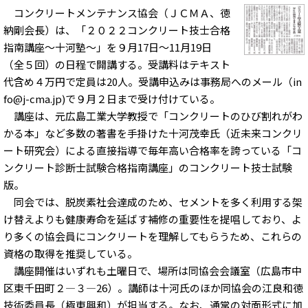
コンクリートメンテナンス協会（ＪＣＭＡ、徳
納剛会長）は、「２０２２コンクリート技士合格
指南講座～十河塾～」を９月17日～11月19日
（全５回）の日程で開講する。受講料はテキスト
代含め４万円で定員は20人。受講申込みは事務局へのメール（in
fo@j-cma.jp)で９月２日まで受け付けている。
講座は、元広島工業大学教授で「コンクリートのひび割れがわ
かる本」など多数の著書を手掛けた十河茂幸氏（近未来コンクリ
ート研究会）による直接指導で毎年高い合格率を誇っている「コ
ンクリート診断士試験合格指南講座」のコンクリート技士試験
版。
同会では、脱炭素社会達成のため、セメントを多く利用する架
け替えよりも健康寿命を延ばす補修の重要性を提唱しており、よ
り多くの協会員にコンクリートを理解してもらうため、これらの
資格の取得を推奨している。
講座開催はいずれも土曜日で、場所は同協会会議室（広島市中
区東千田町２―３―26）。講師は十河氏のほか同協会の江良和徳
技術委員長（極東興和）が担当する。なお、通常の対面形式に加