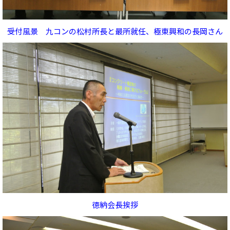
受付風景 九コンの松村所長と最所就任、極東興和の長岡さん
徳納会長挨拶