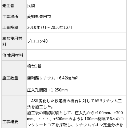
発注者
民間
工事場所
愛知県豊田市
工事時期
2010年7月～2010年12月
主な使用材
プロコン40
料
他 使用材料
橋台1基
施工数量
亜硝酸リチウム：6.42kg/m
3
圧入孔間隔：1,250mm
ASR劣化した鉄道橋の橋台に対してASRリチウム工
法を施工した。
施工後の確認試験として、圧入孔から+100mm、+200
mm、・・・、+600mmのように100mm間隔で6本のコ
工事概要
ンクリートコアを採取し、リチウムイオン定量分析を