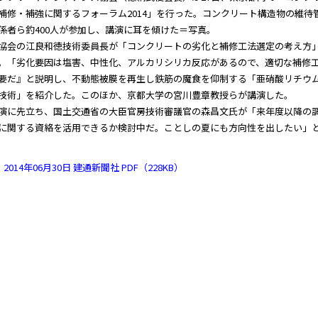
補修・補強に関するフォーラム2014」を行った。コンクリート構造物の維待
係者ら釣400人が参加し、講演に耳を傾けた＝写真。
協会の江良和徳技術委員長が「コンクリートの劣化と補修工法選定の考え方
。「劣化要因は塩害、中性化、アルカリシリカ反応があるので、適切な補修
要だ』と説明し、不動態被膜を再生し鉄筋の魔食を仰制する「亜硝酸リチウ
技術」を紹介した。このほか、京都大学の宮川豊章教授らが講演した。
演に先立ち、国土交通省の大臣官房技術審議官の森昌文氏が「来年度以降の
に関する資絡を活用できるか検討中だ。ことしの夏にも方向性を出したい」
2014年06月30日 建通新聞社 PDF（228KB）