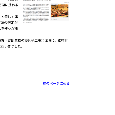
管理に携わる
」と題して講
工法の選定が
ムを使った補
調査・診断業務の委託や工事発注時に、維待管
とあいさつした。
前のページに戻る