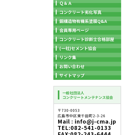
Ｑ＆Ａ
コンクリート劣化写真
鋼構造物有機系塗膜Q&A
会員専用ページ
コンクリート診断士合格部屋
(一社)セメント協会
リンク集
お問い合わせ
サイトマップ
一般社団法人
コンクリートメンテナンス協会
〒730-0053
広島市中区東千田町2-3-26
Mail : info@j-cma.jp
TEL:082-541-0133
FAX:082-243-6444