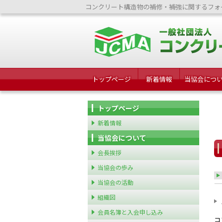
コンクリート構造物の補修・補強に関するフォ
トップページ
新着情報
当協会につ
トップページ
新着情報
当協会について
会長挨拶
当協会の歩み
当協会の活動
組織図
会員名簿と入会申し込み
コ