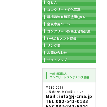
Ｑ＆Ａ
コンクリート劣化写真
鋼構造物有機系塗膜Q&A
会員専用ページ
コンクリート診断士合格部屋
(一社)セメント協会
リンク集
お問い合わせ
サイトマップ
一般社団法人
コンクリートメンテナンス協会
〒730-0053
広島市中区東千田町2-3-26
Mail : info@j-cma.jp
TEL:082-541-0133
FAX:082-243-6444