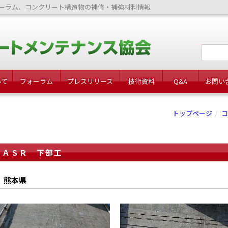
ーラム、コンクリート構造物の補修・補強材料情報
いて
フォーラム
プレスリリース
技術資料
Q&A
お問い
トップページ
コ
ＡＳＲ 下部工
熊本県