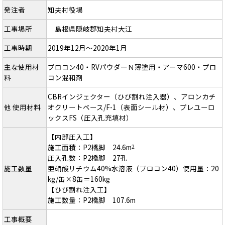
発注者
知夫村役場
工事場所
島根県隠岐郡知夫村大江
工事時期
2019年12月～2020年1月
主な使用材
プロコン40・RVパウダーＮ薄塗用・アーマ600・プロ
料
コン混和剤
CBRインジェクター（ひび割れ注入器）、アロンカチ
他 使用材料
オクリートベース/F-1（表面シール材）、プレユーロ
ックスFS（圧入孔充填材）
【内部圧入工】
施工面積：P2橋脚 24.6m
2
圧入孔数：P2橋脚 27孔
施工数量
亜硝酸リチウム40%水溶液（プロコン40）使用量：20
kg/缶×8缶＝160kg
【ひび割れ注入工】
施工数量：P2橋脚 107.6m
工事概要