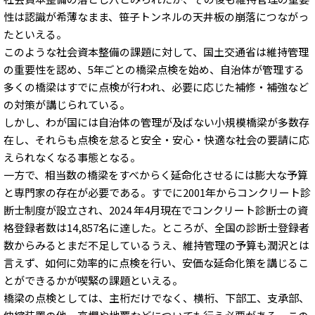
性は認識が希薄なまま、笹子トンネルの天井板の崩落につながっ
たといえる。
このような社会資本整備の課題に対して、国土交通省は維持管理
の重要性を認め、5年ごとの橋梁点検を始め、自治体が管理する
多くの橋梁はすでに点検が行われ、必要に応じた補修・補強など
の対策が講じられている。
しかし、わが国には自治体の管理が及ばない小規模橋梁が多数存
在し、それらも点検を怠ると安全・安心・快適な社会の要請に応
えられなくなる事態となる。
一方で、相当数の橋梁をすべからく延命化させるには膨大な予算
と専門家の存在が必要である。すでに2001年からコンクリート診
断士制度が設立され、2024 年4月現在でコンクリート診断士の資
格登録者数は14,857名に達した。ところが、全国の診断士登録者
数からみるとまだ不足しているうえ、維持管理の予算も潤沢とは
言えず、如何に効率的に点検を行い、安価な延命化策を講じるこ
とができるかが喫緊の課題といえる。
橋梁の点検としては、主桁だけでなく、横桁、下部工、支承部、