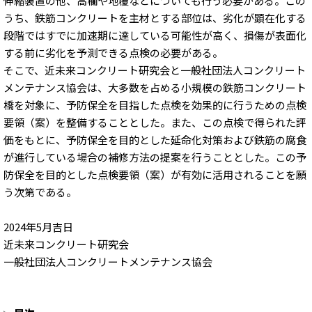
伸縮装置の他、高欄や地覆などについても行う必要がある。この
うち、鉄筋コンクリートを主材とする部位は、劣化が顕在化する
段階ではすでに加速期に達している可能性が高く、損傷が表面化
する前に劣化を予測できる点検の必要がある。
そこで、近未来コンクリート研究会と一般社団法人コンクリート
メンテナンス協会は、大多数を占める小規模の鉄筋コンクリート
橋を対象に、予防保全を目指した点検を効果的に行うための点検
要領（案）を整備することとした。また、この点検で得られた評
価をもとに、予防保全を目的とした延命化対策および鉄筋の腐食
が進行している場合の補修方法の提案を行うこととした。この予
防保全を目的とした点検要領（案）が有効に活用されることを願
う次第である。
2024年5月吉日
近未来コンクリート研究会
一般社団法人コンクリートメンテナンス協会