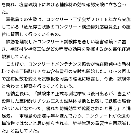
を訪れ、塩害環境下における補修材の効果確認実験に立ち会っ
た。
軍艦島での実験は、コンクリート工学会が２０１６年から実施
している「危急存亡状態のコンクリート構造物対応委員会」の趣
旨に賛同して行っているもの。
鉄筋を埋設したコンクリート試験体を著しい塩害環境下に置
き、補修材や補修工法がどの程度の効果を発揮するかを毎年経過
観察している。
このほか、コンクリートメンテナンス協会が現在開発中の新材
料である亜硝酸リチウム含有塗料の実験も開始した。０～３回ま
で塗布回数を変えた試験板を同島の環境に曝露し、今後、試験体
と合わせて観察を行っていくという。
徳納会長は、「試験体の正式な測定結果は後日出るが、当会が
設置した亜硝酸リチウム圧入の試験体は他と比較して鉄筋の腐食
がほとんどなかった。優れた防錆効果が確認されたと思う」と満
足気。「軍艦島の崩壊は年々進んでおり、コンクリートが永遠の
構造物ではないと思い知らされる。維持管理の重要性を再認識し
た」と話していた。