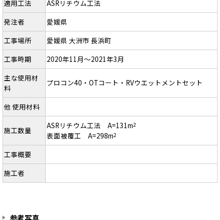
適用工法
ASRリチウム工法
発注者
愛媛県
工事場所
愛媛県 大洲市 長浜町
工事時期
2020年11月～2021年3月
主な使用材
プロコン40・OTコート・RVウエットメントセット
料
他 使用材料
ASRリチウム工法 A=131m
2
施工数量
表面被覆工 A=298m
2
工事概要
施工者
参考写真