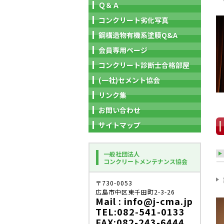
Ｑ＆Ａ
コンクリート劣化写真
鋼構造物有機系塗膜Q&A
会員専用ページ
コンクリート診断士合格部屋
(一社)セメント協会
リンク集
お問い合わせ
サイトマップ
一般社団法人
コンクリートメンテナンス協会
〒730-0053
広島市中区東千田町2-3-26
Mail : info@j-cma.jp
TEL:082-541-0133
FAX:082-243-6444