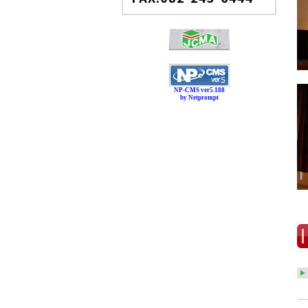
NP-CMS ver5.188
by Netprompt