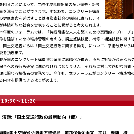
を図ることによって、二酸化炭素排出量の多い撤去・新設
事を減らすことができます。すなわち、コンクリート構造
の健康寿命を延ばすことは脱炭素社会の構築に寄与し、そ
が持続可能な社会を実現することに繋がると考えられます。
年度のフォーラムでは、「持続可能な未来を築くための実践的アプローチ」
命を延ばすための維持管理の考え方、調査点検技術、補修・補強技術に関す
、国土交通省からは「国土交通行政に関する動向」について、学術分野から
説を頂きます。
が国のコンクリート構造物は確実に高齢化が進み、直ちに対策が必要なもの
保全への移行も確実に進めなければなりません。それらに対して適切な調査
理に関わる技術者の責務です。今年も、本フォーラムがコンクリート構造物
る内容を提供できるよう努めます。
10:30～11:20
演題:「国土交通行政の最新動向（仮）」
講師:国土交通省 近畿地方整備局 道路保全企画官 平井 義博 様