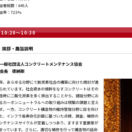
加者総数：645人
加率：72.5%
10:20～10:30
挨拶・趣旨説明
一般社団法人コンクリートメンテナンス協会
会長 德納剛
年、あらゆる分野にて脱炭素社会の構築に向けた検討が進
られています。社会資本の根幹をなすコンクリートはその
造時に二酸化炭素を多く排出することから、建設分野にお
るカーボンニュートラルへの取り組みは喫緊の課題と言え
す。一方、コンクリート構造物の維持管理分野に目を向け
と、インフラ長寿命化計画に基づいた点検、調査、補修の
ンテナンスサイクルが定着しつつあり、ますます重要度が
まっています。さらに、適切な補修を行って構造物の延命