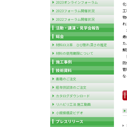
2023オンラインフォーラム
化
工
2023フォーラム開催状況
物
2022フォーラム開催状況
れ
活動・講演・見学会報告
本
総会
寿
た
材料ロス率 ひび割れ深さの推定
解
材料の使用期限について
我
施工事例
防
管
技術資料
な
書籍のご注文
経年供試体のご注文
カタログダウンロード
リハビリ工法 施工動画
小規模橋梁ビデオ
プレスリリース