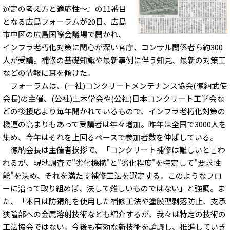
選定の考え方と適応性～』の11番目
となる広島フォーラムが20日、広島
市中区の広島国際会議場で開かれ、
インフラ老朽化対策に関心が深い官庁、コンサル関係者ら約300
人が受講。補修の基礎知識や最新事例に伴う知見、最新の対策工
などの情報に耳を傾けた。
フォーラムは、(一社)コンクリートメンテナンス協会(徳納武使
会長)の主催、(公社)土木学会や(公社)日本コンクリート工学会な
どの後援応より毎年聞かれているもので、インフラ老朽化対策の
機運の高まりもあって受講者は年々増加。昨年は全国で3000人を
集め、今年はそれを上回るペースで参加者数を伸ばしている。
徳納会長は主催者挨拶で、「コンクリート補修は難しいと言わ
れるが、現地調査で"劣化機構"と"劣化程度"を特定して"要求性
能"を決め、それを満たす補修工法を選定する。このようなフロ
ーに沿って取り組めば、決して難しいものではない」と強調。ま
た、「本日は防錆剤を使用した補修工法や塗膜型剥落防止、支承
狭隘部への金属溶射技術なども紹介するが、我々は特定の技術の
工法協会ではない。今後も有効な新技術を論議し、推進していき