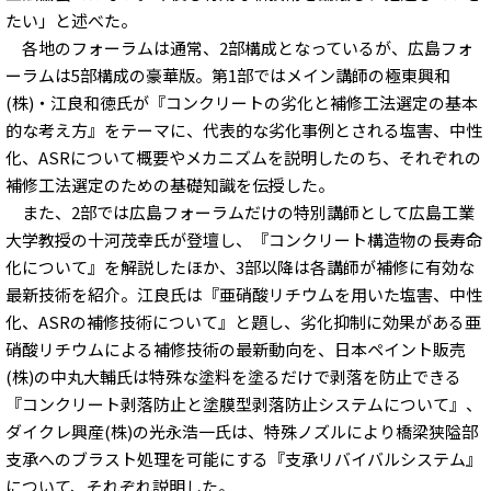
たい」と述べた。
各地のフォーラムは通常、2部構成となっているが、広島フォ
ーラムは5部構成の豪華版。第1部ではメイン講師の極東興和
(株)・江良和徳氏が『コンクリートの劣化と補修工法選定の基本
的な考え方』をテーマに、代表的な劣化事例とされる塩害、中性
化、ASRについて概要やメカニズムを説明したのち、それぞれの
補修工法選定のための基礎知識を伝授した。
また、2部では広島フォーラムだけの特別講師として広島工業
大学教授の十河茂幸氏が登壇し、『コンクリート構造物の長寿命
化について』を解説したほか、3部以降は各講師が補修に有効な
最新技術を紹介。江良氏は『亜硝酸リチウムを用いた塩害、中性
化、ASRの補修技術について』と題し、劣化抑制に効果がある亜
硝酸リチウムによる補修技術の最新動向を、日本ペイント販売
(株)の中丸大輔氏は特殊な塗料を塗るだけで剥落を防止できる
『コンクリート剥落防止と塗膜型剥落防止システムについて』、
ダイクレ興産(株)の光永浩一氏は、特殊ノズルにより橋梁狭隘部
支承へのブラスト処理を可能にする『支承リバイバルシステム』
について、それぞれ説明した。