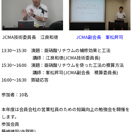
JCMA技術委員長 江良和徳
JCMA副会長 峯松昇司
13:30～15:30 演題：亜硝酸リチウムの補修効果と工法
講師：江良和徳(JCMA技術委員長)
15:30～16:00 演題：亜硝酸リチウムを使った工法の積算方法
講師：峯松昇司(JCMA副会長 積算委員長)
16:00～16:30 質疑応答
参加者：10名
本年度は会員会社の営業社員のための知識向上の勉強会を開催を
します。
参加会員
藤崎建設(佐賀県)