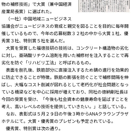
物の補修技術」で大賞（兼中国経済
産業局長賞）に選ばれた。
（一社）中国地域ニュービジネス
協議会がニュービジネスの育成と親交を図ることを目的に毎年開
催しているもので、今年の応募総数３２社の中から大賞１社、優
秀賞３社、特別賞５社を選んだ。
大賞を受賞した福徳技研の技術は、コンクリート構造物の劣化
に対し、亜硝酸リチウム溶剤を用いた補修材を注入することで再
劣化を防ぐ「リハビリ工法」と呼ばれるもの。
表面を削孔後、鉄筋部分に直接注入するため錆の進行を効果的
に防止できることが特徴。鉄筋の膨張を防ぐことで補修間隔を伸
ばし、大幅なコスト削減が図れるとして老朽化が社会問題となっ
ている橋梁などを中心に採用が増えており、同社の徳納剛社長は
今回の受賞を受け、「今後も社会資本の健康寿命を延ばすことを
考え、高いレベルの技術を提供していきたい。」と話している。
なお、表影式は５月２９日の午後３時からANAクラウンプラザ
ホテルにて。大賞・優秀賞のプレゼンも予定されている。
優秀賞、特別賞は次の通り。