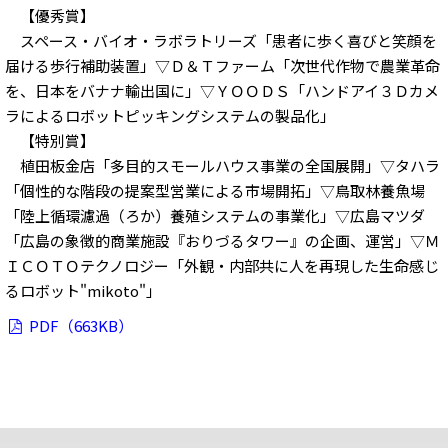
【優秀賞】
スペース・バイオ・ラボラトリーズ「患者に歩く喜びと笑顔を
届ける歩行補助装置」▽Ｄ＆Ｔファーム「次世代作物で農業革命
を、日本をバナナ輸出国に」▽ＹＯＯＤＳ「ハンドアイ３Ｄカメ
ラによるロボットピッキングシステムの製品化」
【特別賞】
植田板金店「多目的スモールハウス事業の全国展開」▽タハラ
「個性的な階段の提案型営業による市場開拓」▽鳥取林養魚場
「陸上循環濾過（ろか）養殖システムの事業化」▽広島マツダ
「広島の象徴的商業施設『おりづるタワー』の企画、運営」▽Ｍ
ＩＣＯＴＯテクノロジー「外観・内部共に人を再現した生命感じ
るロボット"mikoto"」
PDF（663KB）