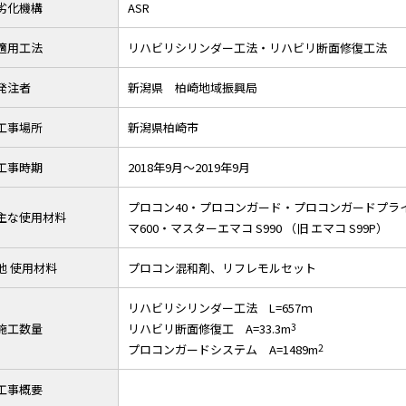
劣化機構
ASR
適用工法
リハビリシリンダー工法・リハビリ断面修復工法
発注者
新潟県 柏崎地域振興局
工事場所
新潟県柏崎市
工事時期
2018年9月～2019年9月
プロコン40・プロコンガード・プロコンガードプライ
主な使用材料
マ600・マスターエマコ S990 （旧 エマコ S99P）
他 使用材料
プロコン混和剤、リフレモルセット
リハビリシリンダー工法 L=657ｍ
施工数量
リハビリ断面修復工 A=33.3m
3
プロコンガードシステム A=1489m
2
工事概要