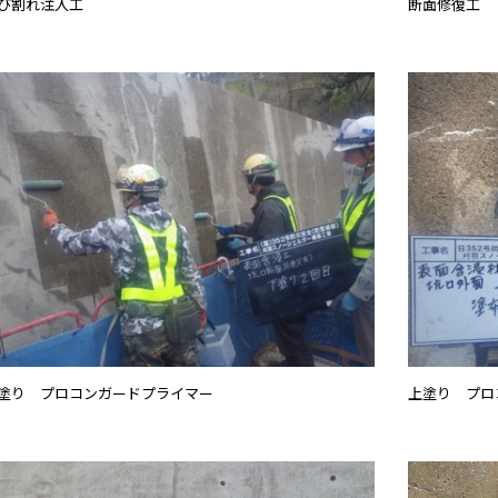
び割れ注入工
断面修復工
塗り プロコンガードプライマー
上塗り プロ