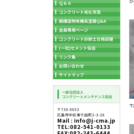
ひ
Ｑ＆Ａ
コンクリート劣化写真
鋼構造物有機系塗膜Q&A
会員専用ページ
コンクリート診断士合格部屋
(一社)セメント協会
リンク集
お問い合わせ
サイトマップ
一般社団法人
コンクリートメンテナンス協会
下
〒730-0053
広島市中区東千田町2-3-26
Mail : info@j-cma.jp
TEL:082-541-0133
FAX:082-243-6444