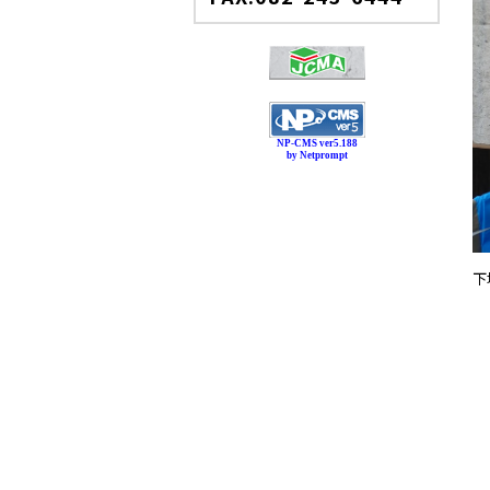
NP-CMS ver5.188
by Netprompt
下