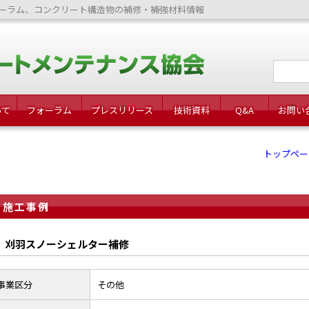
ーラム、コンクリート構造物の補修・補強材料情報
いて
フォーラム
プレスリリース
技術資料
Q&A
お問い
トップペー
施工事例
刈羽スノーシェルター補修
事業区分
その他