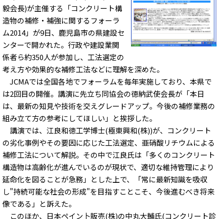
毅会長)が主催する「コンクリート構
造物の補修・補強に関するフォーラ
ム2014」が9日、鹿児島市の県建設セ
ンターで開かれた。行政や建設業関
係者ら約350人が参加し、工法選定の
考え方や効果的な補修工法などに理解を深めた。
JCMAでは全国各地でフォーラムを毎年実施しており、本県で
は2回目の開催。講演に先立ち同協会の徳納武使会長が「本日
は、最新の知見や技術を交えグレードアップ。今後の補修業務の
組み立て方の参考にしてほしい」と挨拶した。
講演では、江良和徳工学博士(極東興和(株))が、コンクリート
の劣化事例やその要因に応じた工法選定、亜硝酸リチウムによる
補修工法について解説。その中で江良氏は「多くのコンクリート
構造物は高齢化が進んでいるのが現状で、適切な維持管理により
延命化を図ることが急務」とした上で、「常に最新知識を吸収
し"持続可能な社会の形成"を目指すことこそ、今後進むべき将来
像である」と訴えた。
このほか、日本ペイン卜販売(株)の中丸大輔氏(コンクリート診