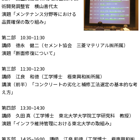
術開発調整官 横山喜代太
演題「メンテナンス分野等における
品質確保の取り組み」
第二部 10:30~11:30
講師 徳永 健二（セメント協会 三菱マテリアル㈱所属）
演題「断面修復について」
第三部 11:30~12:30
講師 江良 和徳（工学博士 極東興和㈱所属）
講演（前半）「コンクリートの劣化と補修工法選定の基本的な考
え方」
第四部 13:30~14:30
講師 久田 真（工学博士 東北大学大学院工学研究科 教授）
演題「インフラ維持管理における東北大学の取組み」
第五部 14:35~16:00 講師 江良 和徳（工学博士 極東興和㈱