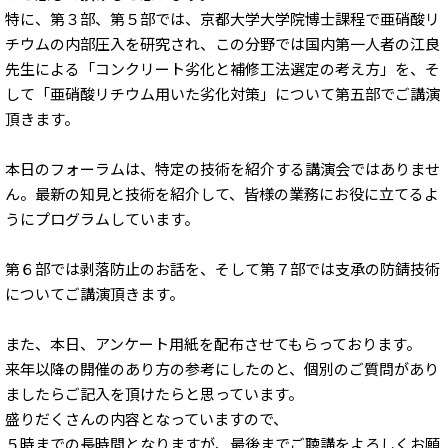
特に、第３部、第５部では、京都大学大学院博士課程で亜硝酸リ
チウムの内部圧入を研究され、この分野では国内第一人者の江良
先生による「コンクリート劣化と補修工法選定の考え方」を、そ
して「亜硝酸リチウム用いた劣化対策」について第五部でご講演
頂きます。
本日のフォーラムは、特定の技術を紹介する講演会ではありませ
ん。最新の知見と技術を紹介して、皆様の業務にお役に立てるよ
うにプログラムしています。
第６部では剥落防止のお話を、そして第７部では支承の防錆技術
についてご講演頂きます。
また、本日、アンケート用紙を配布させてもらっております。
来年以降の開催のあり方の参考にしたのと、個別のご質問があり
ましたらご記入を頂けたらと思っています。
盛りだくさんの内容となっていますので、
５時までの長時間となりますが、最後までご聴講をよろしくお願