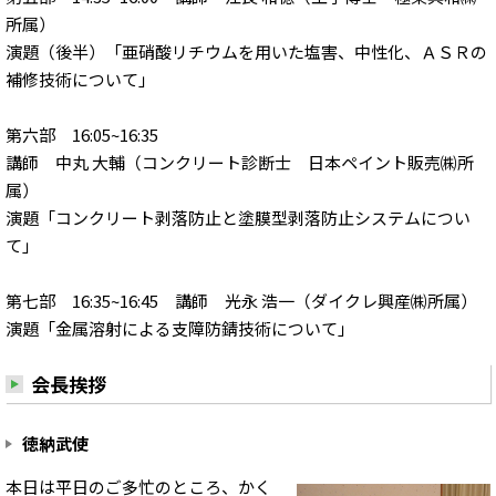
所属）
演題（後半）「亜硝酸リチウムを用いた塩害、中性化、ＡＳＲの
補修技術について」
第六部 16:05~16:35
講師 中丸 大輔（コンクリート診断士 日本ペイント販売㈱所
属）
演題「コンクリート剥落防止と塗膜型剥落防止システムについ
て」
第七部 16:35~16:45 講師 光永 浩一（ダイクレ興産㈱所属）
演題「金属溶射による支障防錆技術について」
会長挨拶
徳納武使
本日は平日のご多忙のところ、かく