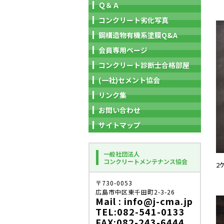
Ｑ＆Ａ
コンクリート劣化写真
鋼構造物有機系塗膜Q&A
会員専用ページ
コンクリート診断士合格部屋
(一社)セメント協会
リンク集
お問い合わせ
サイトマップ
一般社団法人
コンクリートメンテナンス協会
2
〒730-0053
広島市中区東千田町2-3-26
Mail : info@j-cma.jp
TEL:082-541-0133
FAX:082-243-6444