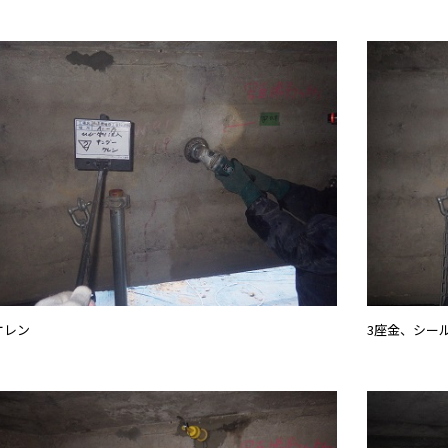
ケレン
3座金、シー