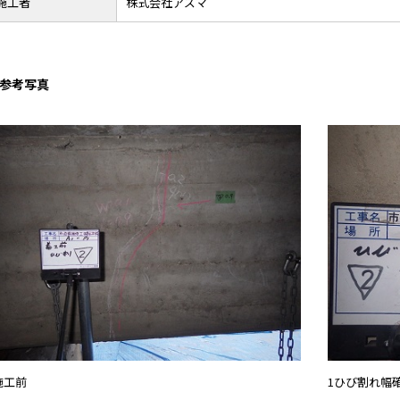
施工者
株式会社アズマ
参考写真
施工前
1ひび割れ幅確