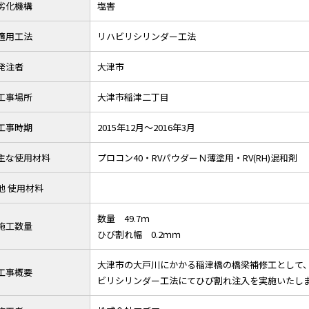
劣化機構
塩害
適用工法
リハビリシリンダー工法
発注者
大津市
工事場所
大津市稲津二丁目
工事時期
2015年12月～2016年3月
主な使用材料
プロコン40・RVパウダーＮ薄塗用・RV(RH)混和剤
他 使用材料
数量 49.7ｍ
施工数量
ひび割れ幅 0.2ｍｍ
大津市の大戸川にかかる稲津橋の橋梁補修工として、全
工事概要
ビリシリンダー工法にてひび割れ注入を実施いたし