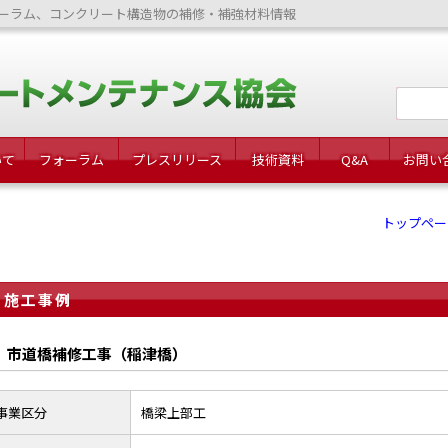
ーラム、コンクリート構造物の補修・補強材料情報
いて
フォーラム
プレスリリース
技術資料
Q&A
お問い
トップペー
施工事例
市道橋補修工事（稲津橋）
事業区分
橋梁上部工