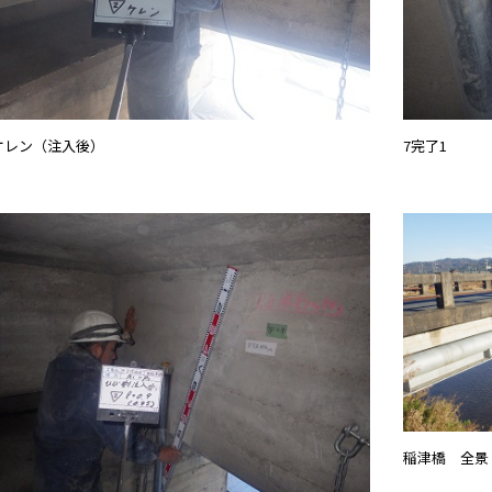
ケレン（注入後）
7完了1
稲津橋 全景