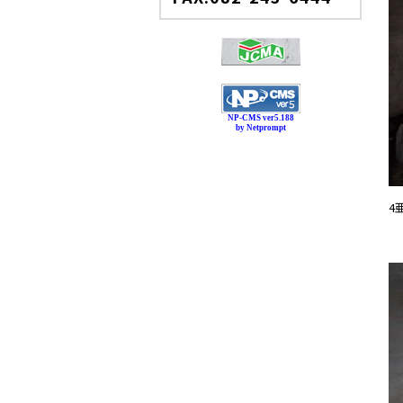
NP-CMS ver5.188
by Netprompt
4