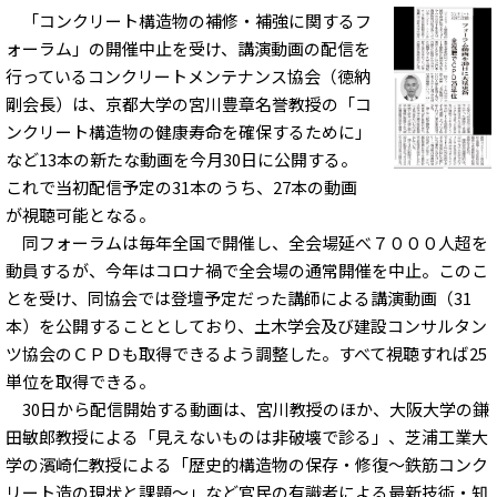
「コンクリート構造物の補修・補強に関するフ
ォーラム」の開催中止を受け、講演動画の配信を
行っているコンクリートメンテナンス協会（徳納
剛会長）は、京都大学の宮川豊章名誉教授の「コ
ンクリート構造物の健康寿命を確保するために」
など13本の新たな動画を今月30日に公開する。
これで当初配信予定の31本のうち、27本の動画
が視聴可能となる。
同フォーラムは毎年全国で開催し、全会場延べ７０００人超を
動員するが、今年はコロナ禍で全会場の通常開催を中止。このこ
とを受け、同協会では登壇予定だった講師による講演動画（31
本）を公開することとしており、土木学会及び建設コンサルタン
ツ協会のＣＰＤも取得できるよう調整した。すべて視聴すれば25
単位を取得できる。
30日から配信開始する動画は、宮川教授のほか、大阪大学の鎌
田敏郎教授による「見えないものは非破壊で診る」、芝浦工業大
学の濱崎仁教授による「歴史的構造物の保存・修復～鉄筋コンク
リート造の現状と課題～」など官民の有識者による最新技術・知