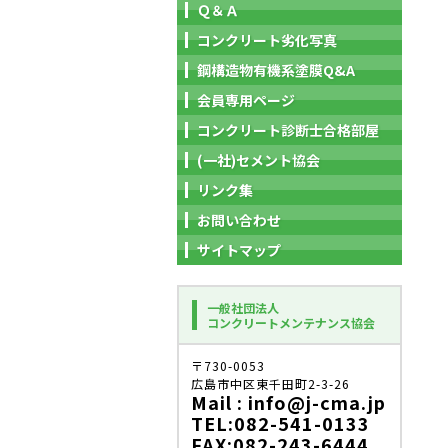
Ｑ＆Ａ
コンクリート劣化写真
鋼構造物有機系塗膜Q&A
会員専用ページ
コンクリート診断士合格部屋
(一社)セメント協会
リンク集
お問い合わせ
サイトマップ
一般社団法人
コンクリートメンテナンス協会
〒730-0053
広島市中区東千田町2-3-26
Mail : info@j-cma.jp
TEL:082-541-0133
FAX:082-243-6444