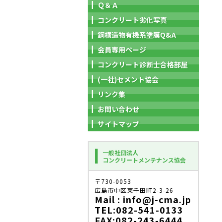
Ｑ＆Ａ
コンクリート劣化写真
鋼構造物有機系塗膜Q&A
会員専用ページ
コンクリート診断士合格部屋
(一社)セメント協会
リンク集
お問い合わせ
サイトマップ
一般社団法人
コンクリートメンテナンス協会
〒730-0053
広島市中区東千田町2-3-26
Mail : info@j-cma.jp
TEL:082-541-0133
FAX:082-243-6444