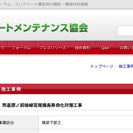
ーラム、コンクリート構造物の補修・補強材料情報
いて
フォーラム
プレスリリース
技術資料
Q&A
お問い
トップページ
施工事
施工事例
市道原ノ前後線宮尾橋長寿命化対策工事
事業区分
橋梁下部工