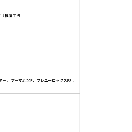
ビリ被覆工法
ー 、アーマ#120P、プレユーロックスFS 、