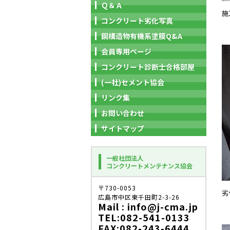
Ｑ＆Ａ
施
コンクリート劣化写真
鋼構造物有機系塗膜Q&A
会員専用ページ
コンクリート診断士合格部屋
(一社)セメント協会
リンク集
お問い合わせ
サイトマップ
一般社団法人
コンクリートメンテナンス協会
〒730-0053
劣
広島市中区東千田町2-3-26
Mail : info@j-cma.jp
TEL:082-541-0133
FAX:082-243-6444