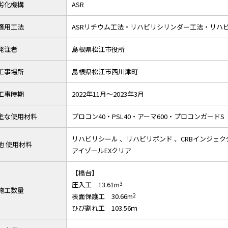
劣化機構
ASR
適用工法
ASRリチウム工法・リハビリシリンダー工法・リハ
発注者
島根県松江市役所
工事場所
島根県松江市西川津町
工事時期
2022年11月～2023年3月
主な使用材料
プロコン40・PSL40・アーマ600・プロコンガードS
リハビリシール 、リハビリボンド 、CRBインジェクタ
他 使用材料
アイゾールEXクリア
【橋台】
圧入工 13.61m
3
施工数量
表面保護工 30.66m
2
ひび割れ工 103.56ｍ