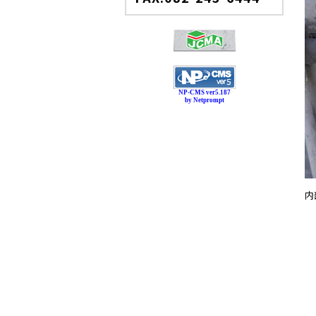
NP-CMS ver5.187
by Netprompt
内