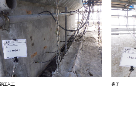
部圧入工
完了