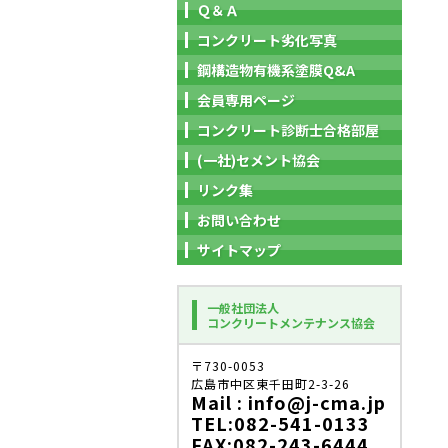
Ｑ＆Ａ
コンクリート劣化写真
鋼構造物有機系塗膜Q&A
会員専用ページ
コンクリート診断士合格部屋
(一社)セメント協会
リンク集
お問い合わせ
サイトマップ
一般社団法人
コンクリートメンテナンス協会
〒730-0053
広島市中区東千田町2-3-26
Mail : info@j-cma.jp
TEL:082-541-0133
FAX:082-243-6444