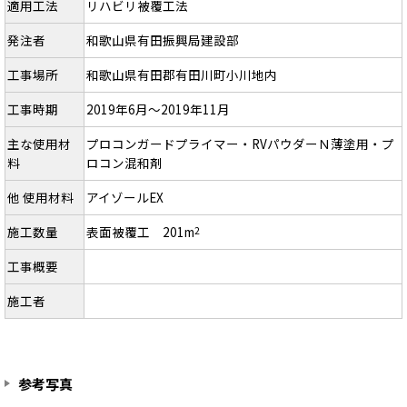
適用工法
リハビリ被覆工法
発注者
和歌山県有田振興局建設部
工事場所
和歌山県有田郡有田川町小川地内
工事時期
2019年6月～2019年11月
主な使用材
プロコンガードプライマー・RVパウダーＮ薄塗用・プ
料
ロコン混和剤
他 使用材料
アイゾールEX
施工数量
表面被覆工 201m
2
工事概要
施工者
参考写真