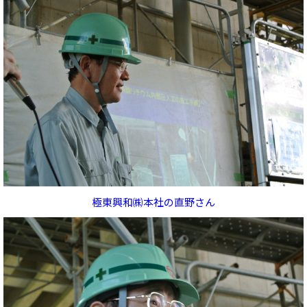
極東興和㈱本社の直野さん