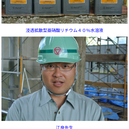
浸透拡散型亜硝酸リチウム４０％水溶液
江良先生