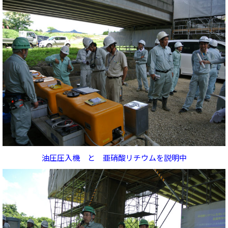
油圧圧入機 と 亜硝酸リチウムを説明中