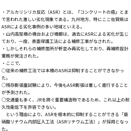
・アルカリシリカ反応（ASR）とは、『コンクリートの癌』とま
で言われた激しい劣化現象である。九州地方、特にここ佐賀県は
ASRによる劣化事例の多い地域といえる。
・山内高架橋の橋台および橋脚は、過去にASRによる劣化が生じ
ており、一度、表面保護工法による補修工事がなされた。
・しかしそれらの補修箇所が軒並み再劣化しており、再補修設計
業務が発注された。
・ここで、
○従来の補修工法では本橋のASRは抑制することができなかっ
た。
○残存膨張量試験により、今後もASR膨張は著しく進行すること
が予測された。
○交通量も多く、JRを跨ぐ重要構造物であるため、これ以上の耐
久性能低下を許容できない。
という理由により、ASRを根本的に抑制することができる「亜
硝酸リチウム内部圧入工法（ASRリチウム工法）」が採用となっ
た。