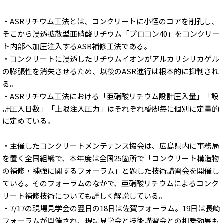
・ASRリチウム工法とは、コンクリートに小径のコアを削孔し、
そこから浸透拡散型亜硝酸リチウム「プロコン40」をコンクリー
ト内部へ加圧注入するASR補修工法である。
・コンクリートに浸透したリチウムイオンがアルカリシリカゲル
の膨張性を消失させるため、以後のASR進行は根本的に抑制され
る。
・ASRリチウム工法における「亜硝酸リチウム設計圧入量」「設
計圧入日数」「上限注入圧力」はそれぞれ橋脚毎に個別に定量的
に定めている。
・主催したコンクリートメンテナンス協会は、広島県内に事務局
を置く全国組織で、本年度は全国25箇所で「コンクリート構造物
の補修・補強に関するフォーラム」と題した技術講習会を開催し
ている。そのフォーラムのなかで、亜硝酸リチウムによるコンク
リート補修技術についても詳しく解説している。
・7/17の現場見学会の翌日の18日は佐賀フォーラム。19日は長崎
フォーラムが開催され、現場見学会と技術講習会との相乗効果も