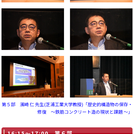
第５部 濱崎 仁 先生(芝浦工業大学教授)「歴史的構造物の保存・
修復 ～鉄筋コンクリート造の現状と課題 ～」
16:15～17:00 第６部