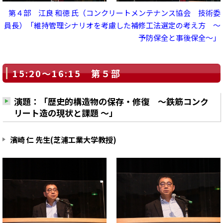
第４部 江良 和徳 氏（コンクリートメンテナンス協会 技術委
員長）「維持管理シナリオを考慮した補修工法選定の考え方 ～
予防保全と事後保全～」
15:20～16:15 第５部
演題：「歴史的構造物の保存・修復 ～鉄筋コンク
リート造の現状と課題 ～」
濱崎 仁 先生(芝浦工業大学教授)