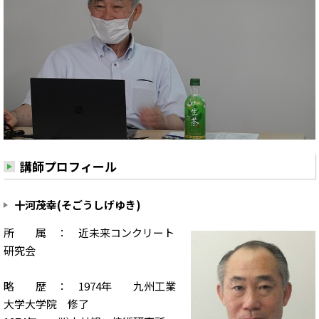
講師プロフィール
十河茂幸(そごうしげゆき)
所 属 ： 近未来コンクリート
研究会
略 歴 ： 1974年 九州工業
大学大学院 修了