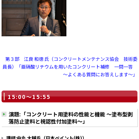
第３部 江良 和徳 氏（コンクリートメンテナンス協会 技術委
員長）「亜硝酸リチウムを用いたコンクリート補修 一問一答
～よくある質問にお答えします～」
15:00～15:55
演題:「コンクリート用塗料の性能と機能 ～塗布型剥
落防止塗料と視認性付加塗料～」
講師:中丸 大輔氏（日本ペイント(株)）