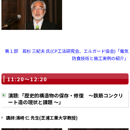
第１部 若杉 三紀夫 氏(CP工法研究会、エルガード協会)「電気
防食技術と施工実例の紹介」
11:20～12:20
演題:「歴史的構造物の保存・修復 ～鉄筋コンクリ
ート造の現状と課題 ～」
講師:濱崎 仁 先生(芝浦工業大学教授)