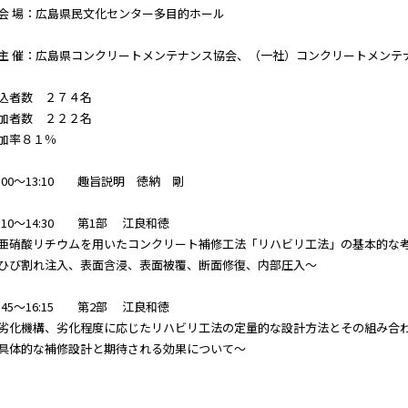
会 場：広島県民文化センター多目的ホール
主 催：広島県コンクリートメンテナンス協会、（一社）コンクリートメンテ
込者数 ２７４名
加者数 ２２２名
加率８１％
3:00～13:10 趣旨説明 徳納 剛
3:10～14:30 第1部 江良和徳
亜硝酸リチウムを用いたコンクリート補修工法「リハビリ工法」の基本的な
ひび割れ注入、表面含浸、表面被覆、断面修復、内部圧入～
4:45～16:15 第2部 江良和徳
劣化機構、劣化程度に応じたリハビリ工法の定量的な設計方法とその組み合
具体的な補修設計と期待される効果について～