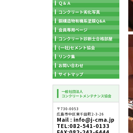
Ｑ＆Ａ
コンクリート劣化写真
鋼構造物有機系塗膜Q&A
会員専用ページ
コンクリート診断士合格部屋
(一社)セメント協会
リンク集
お問い合わせ
サイトマップ
一般社団法人
コンクリートメンテナンス協会
〒730-0053
広島市中区東千田町2-3-26
Mail : info@j-cma.jp
TEL:082-541-0133
FAX:082-243-6444