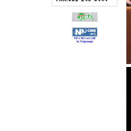
NP-CMS ver5.188
by Netprompt