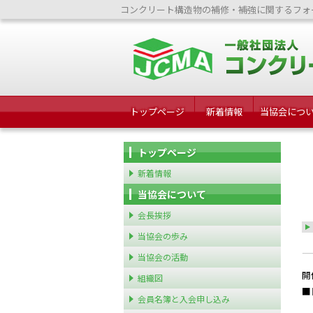
コンクリート構造物の補修・補強に関するフォ
トップページ
新着情報
当協会につ
トップページ
新着情報
当協会について
会長挨拶
当協会の歩み
当協会の活動
開
組織図
■
会員名簿と入会申し込み