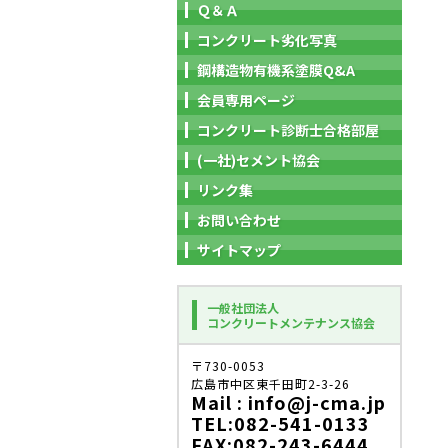
Ｑ＆Ａ
コンクリート劣化写真
鋼構造物有機系塗膜Q&A
会員専用ページ
コンクリート診断士合格部屋
(一社)セメント協会
リンク集
お問い合わせ
サイトマップ
一般社団法人
コンクリートメンテナンス協会
〒730-0053
広島市中区東千田町2-3-26
Mail : info@j-cma.jp
TEL:082-541-0133
FAX:082-243-6444