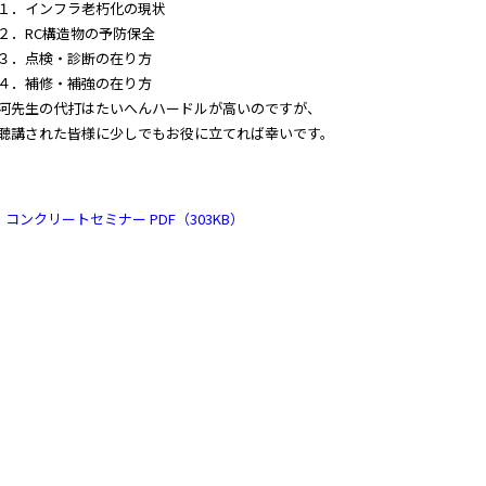
．インフラ老朽化の現状
．RC構造物の予防保全
．点検・診断の在り方
．補修・補強の在り方
河先生の代打はたいへんハードルが高いのですが、
聴講された皆様に少しでもお役に立てれば幸いです。
コンクリートセミナー PDF（303KB）