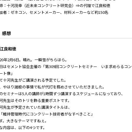
師：十河茂幸（近未来コンクリート研究会）⇒の代理で江良和徳
加者：ゼネコン、セメントメーカー、材料メーカーなど約150名
感想
江良和徳
020年2月6日。晴れ。一瞬雪がちらほら。
日はセメント協会主催の「第309回コンクリートセミナー いま求めらるコン
ート像」
て十河先生がご講演される予定でした。
、やはり諸般の事情で私が代打を務めさせていただきました。
のセミナーは5人の講師が1時間ずつ講演するスケジュールになっており、
河先生はそのトリを飾る重要ポストです。
河先生が予定されていた講演タイトルは、
維持管理時代にコンクリート技術者がなすべきこと」
す。大きなテーマですねぇ。
な内容は、以下の4つです。