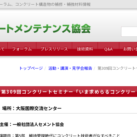
ーラム、コンクリート構造物の補修・補強材料情報
いて
フォーラム
プレスリリース
技術資料
Q&A
お問い
トップページ
活動・講演・見学会報告
第309回コンクリー
第309回コンクリートセミナー「いま求めらるコンクリー
場所：大阪国際交流センター
主催：一般社団法人セメント協会
演題目：第5部 維持管理時代にコンクリート技術者がなすべきこと