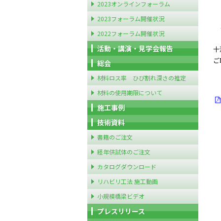
１
2023オンラインフォーラム
２
2023フォーラム開催状況
３
2022フォーラム開催状況
４
活動・講演・見学会報告
十
ご
総会
材料ロス率 ひび割れ深さの推定
材料の使用期限について
施工事例
技術資料
書籍のご注文
経年供試体のご注文
カタログダウンロード
リハビリ工法 施工動画
小規模橋梁ビデオ
プレスリリース