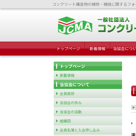
コンクリート構造物の補修・補強に関するフォ
トップページ
新着情報
当協会につ
トップページ
新着情報
当協会について
会長挨拶
当協会の歩み
当協会の活動
組織図
会員名簿と入会申し込み
講