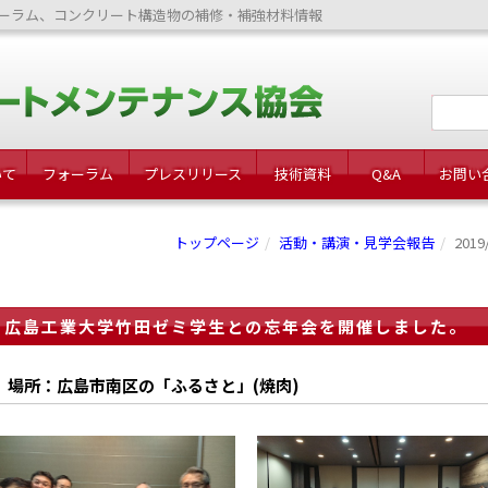
ーラム、コンクリート構造物の補修・補強材料情報
いて
フォーラム
プレスリリース
技術資料
Q&A
お問い
トップページ
活動・講演・見学会報告
20
広島工業大学竹田ゼミ学生との忘年会を開催しました。
場所：広島市南区の「ふるさと」(焼肉)