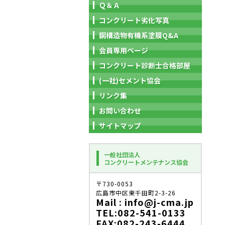
Ｑ＆Ａ
コンクリート劣化写真
鋼構造物有機系塗膜Q&A
会員専用ページ
コンクリート診断士合格部屋
(一社)セメント協会
リンク集
お問い合わせ
サイトマップ
一般社団法人
コンクリートメンテナンス協会
〒730-0053
広島市中区東千田町2-3-26
Mail : info@j-cma.jp
TEL:082-541-0133
FAX:082-243-6444