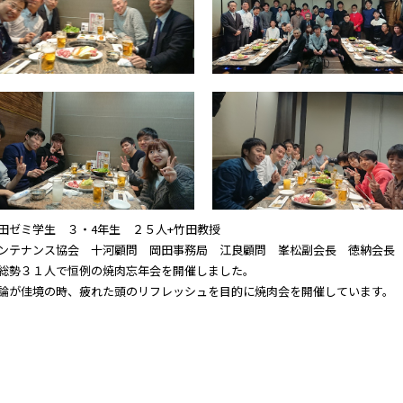
田ゼミ学生 ３・4年生 ２５人+竹田教授
ンテナンス協会 十河顧問 岡田事務局 江良顧問 峯松副会長 徳納会長
総勢３１人で恒例の焼肉忘年会を開催しました。
論が佳境の時、疲れた頭のリフレッシュを目的に焼肉会を開催しています。